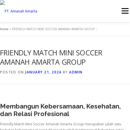
Skip
to
Menu
content
Home
»
FRIENDLY MATCH MINI SOCCER AMANAH AMARTA GROUP
HOME
WHY US
ABOUT
SERVICES
PROFILE
FRIENDLY MATCH MINI SOCCER
CAREER
NEWS
CONTACT
KEBIJAKAN MUTU
AMANAH AMARTA GROUP
POSTED ON
JANUARY 21, 2026
BY
ADMIN
Membangun Kebersamaan, Kesehatan,
dan Relasi Profesional
Friendly Match Mini Soccer Amanah Amarta Group merupakan salah satu
kegiatan kebersamaan yang dirancang untuk mempererat hubungan antar