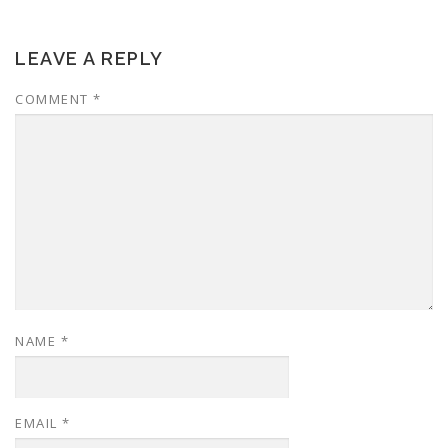
LEAVE A REPLY
COMMENT
*
NAME
*
EMAIL
*