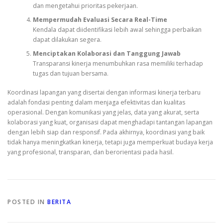
dan mengetahui prioritas pekerjaan.
Mempermudah Evaluasi Secara Real-Time
Kendala dapat diidentifikasi lebih awal sehingga perbaikan
dapat dilakukan segera.
Menciptakan Kolaborasi dan Tanggung Jawab
Transparansi kinerja menumbuhkan rasa memiliki terhadap
tugas dan tujuan bersama.
Koordinasi lapangan yang disertai dengan informasi kinerja terbaru
adalah fondasi penting dalam menjaga efektivitas dan kualitas
operasional. Dengan komunikasi yang jelas, data yang akurat, serta
kolaborasi yang kuat, organisasi dapat menghadapi tantangan lapangan
dengan lebih siap dan responsif. Pada akhirnya, koordinasi yang baik
tidak hanya meningkatkan kinerja, tetapi juga memperkuat budaya kerja
yang profesional, transparan, dan berorientasi pada hasil.
POSTED IN
BERITA