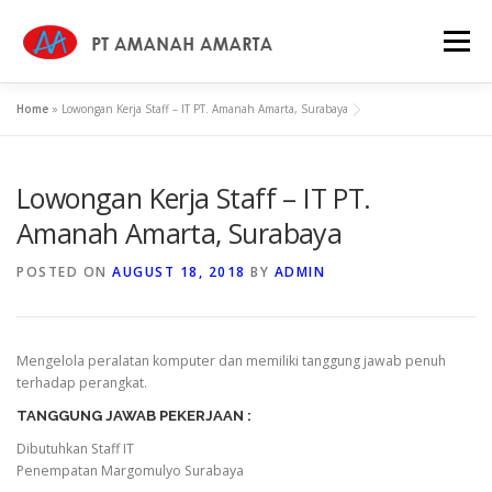
Skip
to
Menu
content
Home
»
Lowongan Kerja Staff – IT PT. Amanah Amarta, Surabaya
HOME
WHY US
ABOUT
SERVICES
Lowongan Kerja Staff – IT PT.
PROFILE
CAREER
NEWS
CONTACT
Amanah Amarta, Surabaya
POSTED ON
AUGUST 18, 2018
BY
ADMIN
KEBIJAKAN MUTU
Mengelola peralatan komputer dan memiliki tanggung jawab penuh
terhadap perangkat.
TANGGUNG JAWAB PEKERJAAN :
Dibutuhkan Staff IT
Penempatan Margomulyo Surabaya