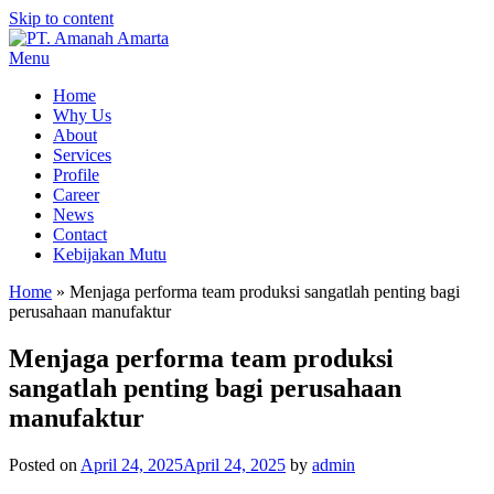
Skip to content
Menu
Home
Why Us
About
Services
Profile
Career
News
Contact
Kebijakan Mutu
Home
»
Menjaga performa team produksi sangatlah penting bagi
perusahaan manufaktur
Menjaga performa team produksi
sangatlah penting bagi perusahaan
manufaktur
Posted on
April 24, 2025
April 24, 2025
by
admin