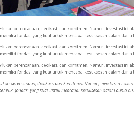
ukan perencanaan, dedikasi, dan komitmen. Namun, investasi ini ak
memiliki fondasi yang kuat untuk mencapai kesuksesan dalam dunia bi
ukan perencanaan, dedikasi, dan komitmen. Namun, investasi ini ak
memiliki fondasi yang kuat untuk mencapai kesuksesan dalam dunia bi
ukan perencanaan, dedikasi, dan komitmen. Namun, investasi ini ak
memiliki fondasi yang kuat untuk mencapai kesuksesan dalam dunia bi
an perencanaan, dedikasi, dan komitmen. Namun, investasi ini akan 
miliki fondasi yang kuat untuk mencapai kesuksesan dalam dunia bisn