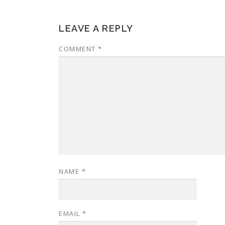
LEAVE A REPLY
COMMENT
*
NAME
*
EMAIL
*