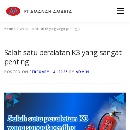
Skip
to
Menu
content
Home
»
Salah satu peralatan K3 yang sangat penting
HOME
WHY US
ABOUT
SERVICES
Salah satu peralatan K3 yang sangat
PROFILE
CAREER
NEWS
CONTACT
penting
POSTED ON
FEBRUARY 14, 2025
BY
ADMIN
KEBIJAKAN MUTU