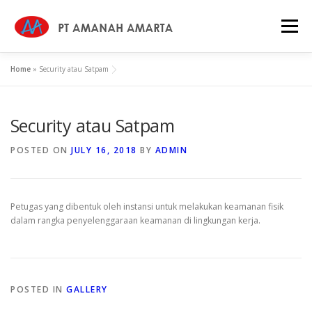
Skip
to
Menu
content
Home
»
Security atau Satpam
HOME
WHY US
ABOUT
SERVICES
Security atau Satpam
PROFILE
CAREER
NEWS
CONTACT
POSTED ON
JULY 16, 2018
BY
ADMIN
KEBIJAKAN MUTU
Petugas yang dibentuk oleh instansi untuk melakukan keamanan fisik
dalam rangka penyelenggaraan keamanan di lingkungan kerja.
POSTED IN
GALLERY